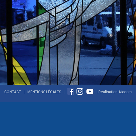
CONTACT
|
MENTIONS LÉGALES
|
| Réalisation
Atocom