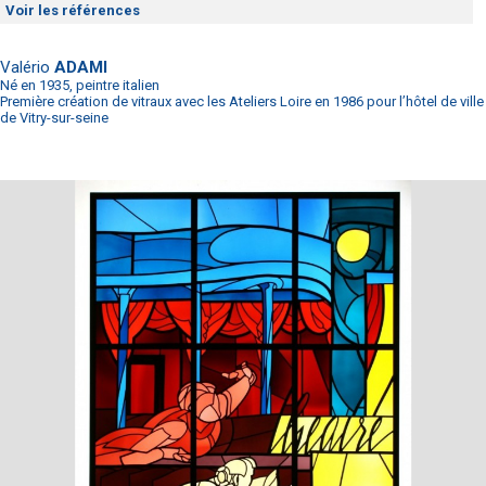
Voir les références
Valério
ADAMI
Né en 1935, peintre italien
Première création de vitraux avec les Ateliers Loire en 1986 pour l’hôtel de ville
de Vitry-sur-seine