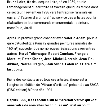
Bruno Loire
, fils de Jacques Loire, né en 1959, étudie
l'aménagement du territoire et travaille quelques temps dans
ce secteur. Il revient en 1986 vers l'entreprise familiale en
ouvrant " l'atelier d'art mural " au service des artistes pour la
réalisation de leur commande monumentale : peinture,
mosaïque, vitrail.
Après un premier grand chantier avec
Valério Adami
pour la
gare d'Austerlitz à Paris (2 grandes peintures murales de
160m²) succèdent de nombreuses réalisations avec entres
autres :
Hervé Télémaque, Robert Combas, François
Morellet, Peter Klasen, Jean-Michel Alberola, Jean-Paul
Albinet, Pierre Buraglio, Jean Michel Folon et le Père Kim
En Joong.
Riche des contacts avec tous ces artistes, Bruno est à
l'origine de l'édition de "Vitraux d'artistes" présentée au SAGA
(FIAC édition) à Paris dès 1991.
Depuis 1995, il se recentre sur le matériau "verre" qui voit
apparaître de nouvelles techniques qu'il met au point,