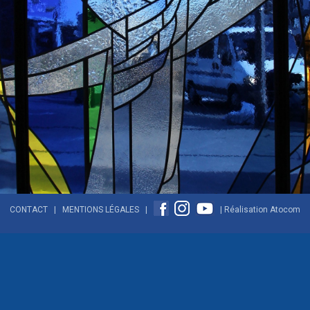
CONTACT
|
MENTIONS LÉGALES
|
| Réalisation
Atocom