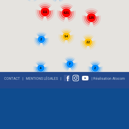
111
621
125
54
2
22
7
2
4
CONTACT
|
MENTIONS LÉGALES
|
| Réalisation
Atocom