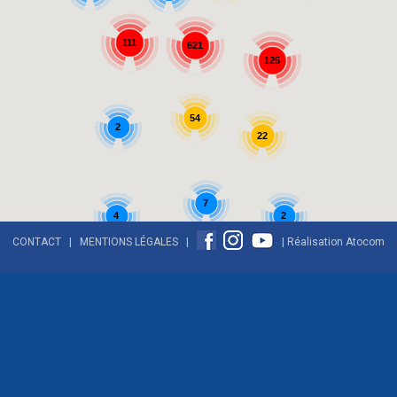
111
621
125
54
2
22
7
2
4
CONTACT
|
MENTIONS LÉGALES
|
| Réalisation
Atocom