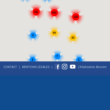
111
621
125
54
2
22
7
2
4
CONTACT
|
MENTIONS LÉGALES
|
| Réalisation
Atocom