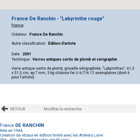
France De Ranchin - "Labyrinthe rouge"
France
Créateur :
France De Ranchin
Autre classification :
Édition d'artiste
Date :
2001
Technique :
Verres antiques sertis de plomb et sérigraphie
Verre antique sertis de plomb, grisaille sérigraphiée, "Labyrinthes", 61,5
x 51,5 cm, ep 7 mm, 3 kg châssis fer U 6/7/6 12 exemplaires (dont 6
pour l'artiste)
RETOUR
Modifier la recherche
France
DE RANCHIN
Née en 1944,
Création de vitraux en édition limité avec les Ateliers Loire
Site :
http://francederanchin.simdif.com/