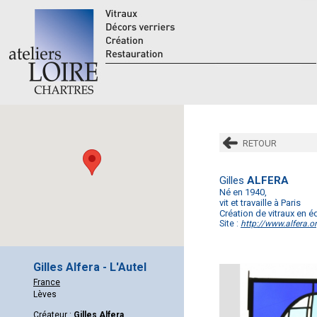
RETOUR
Gilles
ALFERA
Né en 1940,
vit et travaille à Paris
Création de vitraux en éd
Site :
http://www.alfera.o
Gilles Alfera - L'Autel
France
Lèves
Créateur :
Gilles Alfera