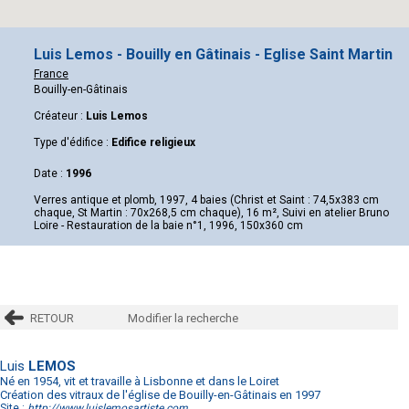
Luis Lemos - Bouilly en Gâtinais - Eglise Saint Martin
France
Bouilly-en-Gâtinais
Créateur :
Luis Lemos
Type d'édifice :
Edifice religieux
Date :
1996
Verres antique et plomb, 1997, 4 baies (Christ et Saint : 74,5x383 cm
chaque, St Martin : 70x268,5 cm chaque), 16 m², Suivi en atelier Bruno
Loire - Restauration de la baie n°1, 1996, 150x360 cm
RETOUR
Modifier la recherche
Luis
LEMOS
Né en 1954, vit et travaille à Lisbonne et dans le Loiret
Création des vitraux de l'église de Bouilly-en-Gâtinais en 1997
Site :
http://www.luislemosartiste.com