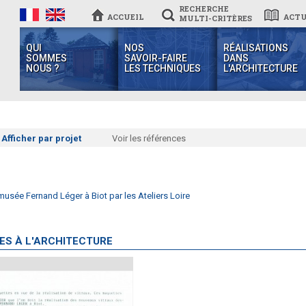
RECHERCHE
ACCUEIL
ACTU
MULTI-CRITÈRES
QUI
NOS
RÉALISATIONS
SOMMES
SAVOIR-FAIRE
DANS
NOUS ?
LES TECHNIQUES
L'ARCHITECTURE
Afficher par projet
Voir les références
musée Fernand Léger à Biot par les Ateliers Loire
ES À L'ARCHITECTURE