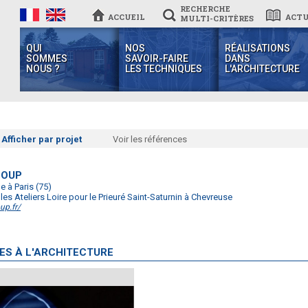
RECHERCHE
ACCUEIL
ACTU
MULTI-CRITÈRES
QUI
NOS
RÉALISATIONS
SOMMES
SAVOIR-FAIRE
DANS
NOUS ?
LES TECHNIQUES
L'ARCHITECTURE
Afficher par projet
Voir les références
LOUP
le à Paris (75)
 les Ateliers Loire pour le Prieuré Saint-Saturnin à Chevreuse
up.fr/
ES À L'ARCHITECTURE