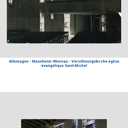
Allemagne - Mannheim-Rheinau - Versöhnungskirche église
évangélique Saint Michel